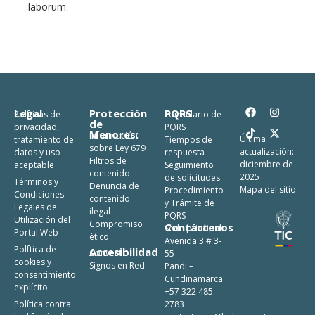
laborum.
Legal
Protección
PQRS
Polfticas de
Formulario de
de
privacidad,
PQRS
Menores:
Información
Última
tratamiento de
Tiempos de
sobre Ley 679
actualización:
datos y uso
respuesta
Filtros de
diciembre de
aceptable
Seguimiento
contenido
2025
de solicitudes
Términos y
Denuncia de
Mapa del sitio
Procedimiento
Condiciones
contenido
y Trámite de
Legales de
ilegal
PQRS
Utilización del
Compromiso
Contáctenos
Sede principal:
Portal Web
ético
Avenida 3 # 3-
Polftica de
Accesibilidad
Convertic
55
cookies y
Signos en Red
Pandi –
consentimiento
Cundinamarca
explícito.
+57 322 485
Política contra
2783