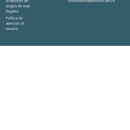
la difusión de
contactenos@belcom.net.co
juegos de azar
ilegales
Política de
atención al
usuario